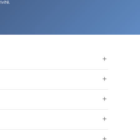
vité.