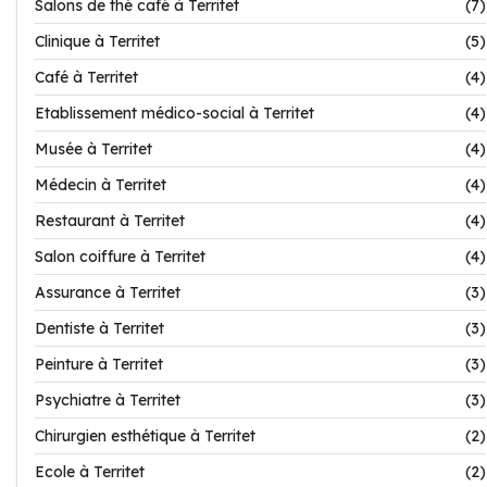
Salons de thé café à Territet
(7)
Clinique à Territet
(5)
Café à Territet
(4)
Etablissement médico-social à Territet
(4)
Musée à Territet
(4)
Médecin à Territet
(4)
Restaurant à Territet
(4)
Salon coiffure à Territet
(4)
Assurance à Territet
(3)
Dentiste à Territet
(3)
Peinture à Territet
(3)
Psychiatre à Territet
(3)
Chirurgien esthétique à Territet
(2)
Ecole à Territet
(2)