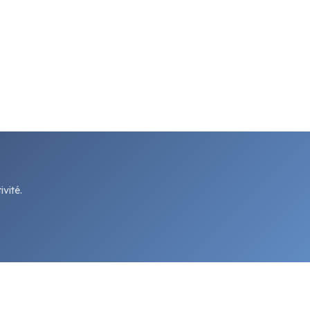
vité.