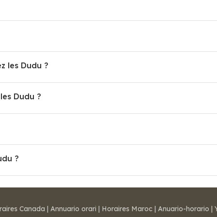
ez les Dudu ?
les Dudu ?
udu ?
raires Canada
|
Annuario orari
|
Horaires Maroc
|
Anuario-horario
|