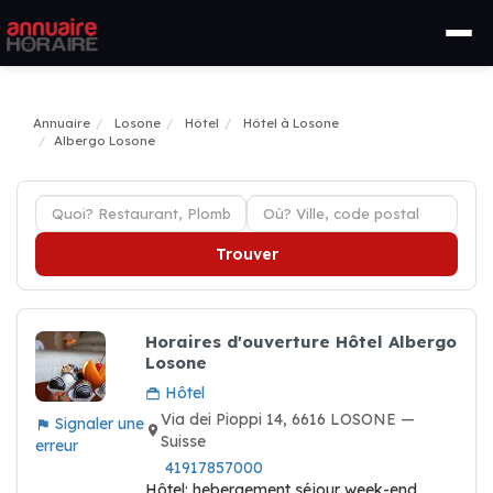
Annuaire
Losone
Hôtel
Hôtel à Losone
Albergo Losone
Trouver
Horaires d'ouverture Hôtel Albergo
Losone
Hôtel
Via dei Pioppi 14, 6616 LOSONE —
Signaler une
Suisse
erreur
41917857000
Hôtel: hebergement séjour week-end,