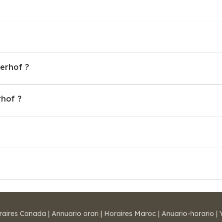
ierhof ?
hof ?
raires Canada
|
Annuario orari
|
Horaires Maroc
|
Anuario-horario
|