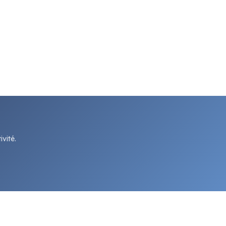
vité.