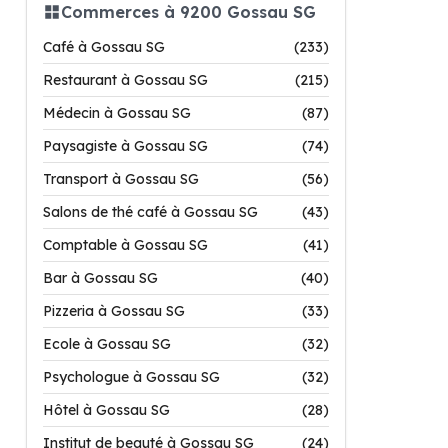
Commerces à 9200 Gossau SG
Café à Gossau SG
(233)
Restaurant à Gossau SG
(215)
Médecin à Gossau SG
(87)
Paysagiste à Gossau SG
(74)
Transport à Gossau SG
(56)
Salons de thé café à Gossau SG
(43)
Comptable à Gossau SG
(41)
Bar à Gossau SG
(40)
Pizzeria à Gossau SG
(33)
Ecole à Gossau SG
(32)
Psychologue à Gossau SG
(32)
Hôtel à Gossau SG
(28)
Institut de beauté à Gossau SG
(24)