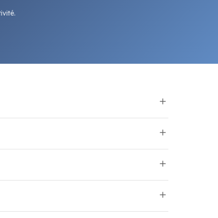
vité.