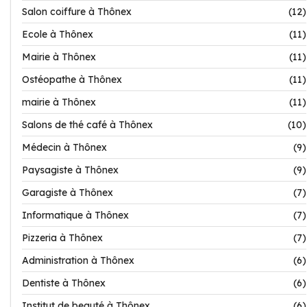
Salon coiffure à Thônex
(12)
Ecole à Thônex
(11)
Mairie à Thônex
(11)
Ostéopathe à Thônex
(11)
mairie à Thônex
(11)
Salons de thé café à Thônex
(10)
Médecin à Thônex
(9)
Paysagiste à Thônex
(9)
Garagiste à Thônex
(7)
Informatique à Thônex
(7)
Pizzeria à Thônex
(7)
Administration à Thônex
(6)
Dentiste à Thônex
(6)
Institut de beauté à Thônex
(6)