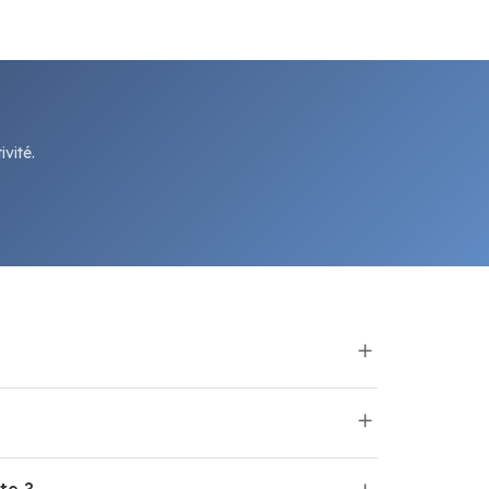
vité.
te ?