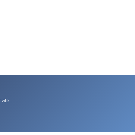
vité.