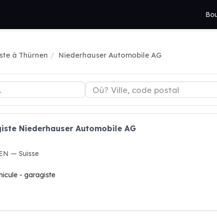
Bou
ste à Thürnen
Niederhauser Automobile AG
giste Niederhauser Automobile AG
EN — Suisse
hicule - garagiste