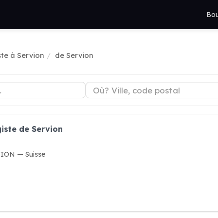
Bou
te à Servion
de Servion
iste de Servion
VION — Suisse