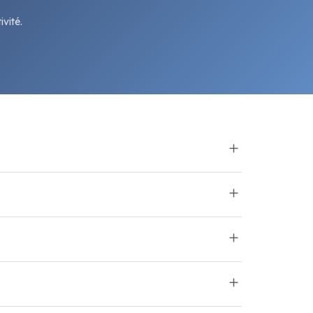
vité.