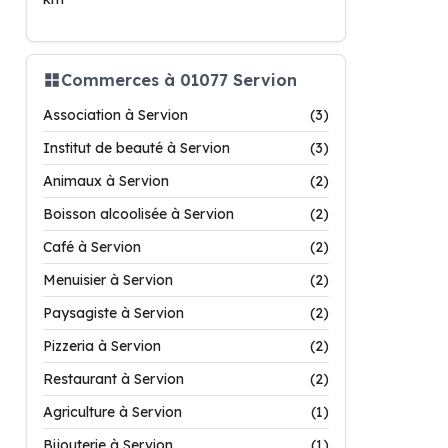
Commerces à 01077 Servion
Association à Servion
(3)
Institut de beauté à Servion
(3)
Animaux à Servion
(2)
Boisson alcoolisée à Servion
(2)
Café à Servion
(2)
Menuisier à Servion
(2)
Paysagiste à Servion
(2)
Pizzeria à Servion
(2)
Restaurant à Servion
(2)
Agriculture à Servion
(1)
Bijouterie à Servion
(1)