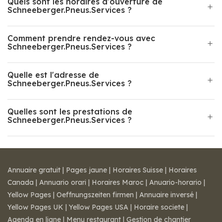
Quels sont les horaires d'ouverture de
Schneeberger.Pneus.Services ?
Comment prendre rendez-vous avec
Schneeberger.Pneus.Services ?
Quelle est l'adresse de
Schneeberger.Pneus.Services ?
Quelles sont les prestations de
Schneeberger.Pneus.Services ?
Annuaire gratuit
|
Pages jaune
|
Horaires Suisse
|
Horaires
Canada
|
Annuario orari
|
Horaires Maroc
|
Anuario-horario
|
Yellow Pages
|
Oeffnungszeiten firmen
|
Annuaire inversé
|
Yellow Pages UK
|
Yellow Pages USA
|
Horaire societe
|
Agenda en ligne
|
Menu restaurant
|
Gestion de chantier