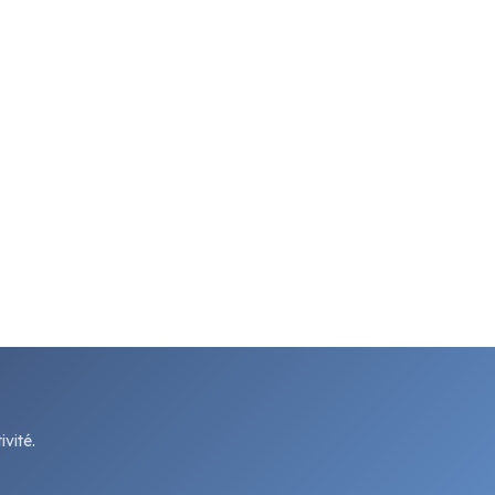
vité.