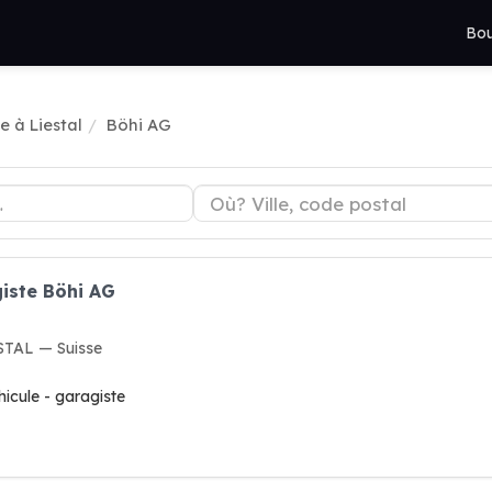
Bou
e à Liestal
Böhi AG
iste Böhi AG
STAL — Suisse
hicule - garagiste