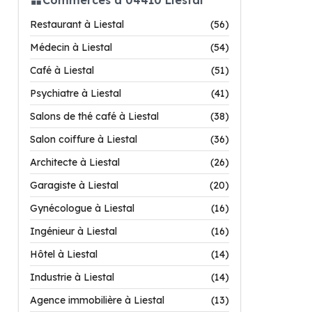
Restaurant à Liestal
(56)
Médecin à Liestal
(54)
Café à Liestal
(51)
Psychiatre à Liestal
(41)
Salons de thé café à Liestal
(38)
Salon coiffure à Liestal
(36)
Architecte à Liestal
(26)
Garagiste à Liestal
(20)
Gynécologue à Liestal
(16)
Ingénieur à Liestal
(16)
Hôtel à Liestal
(14)
Industrie à Liestal
(14)
Agence immobilière à Liestal
(13)