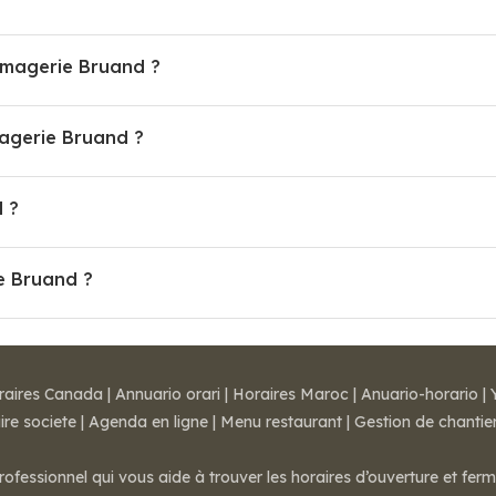
romagerie Bruand ?
agerie Bruand ?
d ?
e Bruand ?
raires Canada
|
Annuario orari
|
Horaires Maroc
|
Anuario-horario
|
ire societe
|
Agenda en ligne
|
Menu restaurant
|
Gestion de chantie
rofessionnel qui vous aide à trouver les horaires d’ouverture et fer