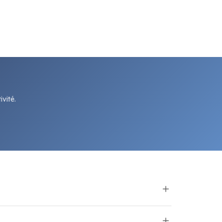
vité.