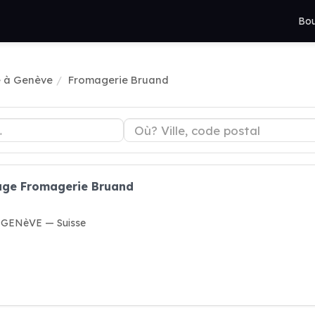
Bou
 à Genève
Fromagerie Bruand
age Fromagerie Bruand
7 GENèVE — Suisse