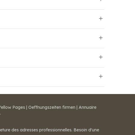
Yellow Pages
|
Oeffnungszeiten firmen
|
Annuaire
r
meture des adresses professionnelles. Besoin d'une