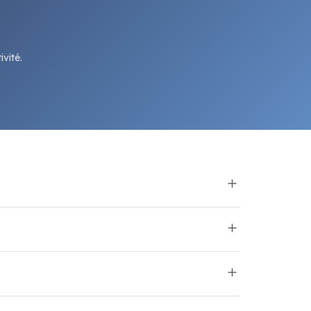
vité.