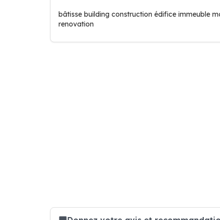
bâtisse building construction édifice immeuble 
renovation
Donnez votre avis et recommandation 