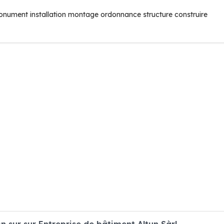
monument installation montage ordonnance structure construire
sur sur Entreprise de bâtiment Altun Sàrl