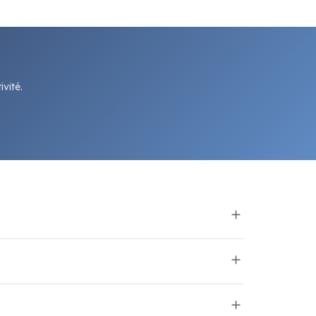
vité.