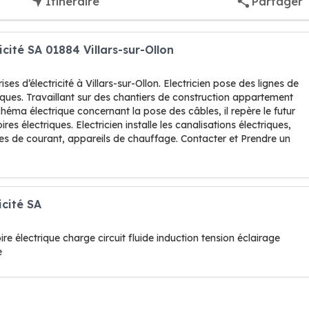
Itinéraire
Partager
icité SA 01884 Villars-sur-Ollon
es d’électricité à Villars-sur-Ollon. Electricien pose des lignes de
iques. Travaillant sur des chantiers de construction appartement
héma électrique concernant la pose des câbles, il repère le futur
 électriques. Electricien installe les canalisations électriques,
ses de courant, appareils de chauffage. Contacter et Prendre un
icité SA
re électrique charge circuit fluide induction tension éclairage
e