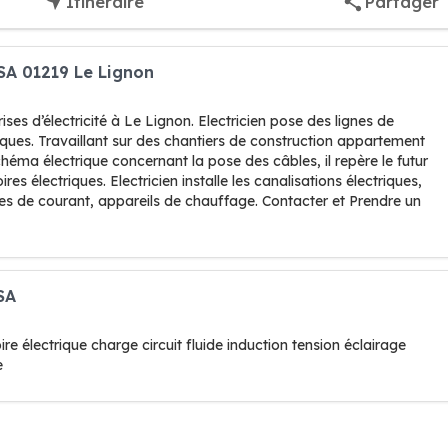
Itinéraire
Partager
SA 01219 Le Lignon
ses d’électricité à Le Lignon. Electricien pose des lignes de
iques. Travaillant sur des chantiers de construction appartement
héma électrique concernant la pose des câbles, il repère le futur
 électriques. Electricien installe les canalisations électriques,
ses de courant, appareils de chauffage. Contacter et Prendre un
SA
re électrique charge circuit fluide induction tension éclairage
e