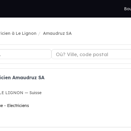
Bou
ricien à Le Lignon
Amaudruz SA
ricien Amaudruz SA
9 LE LIGNON — Suisse
e - Electriciens