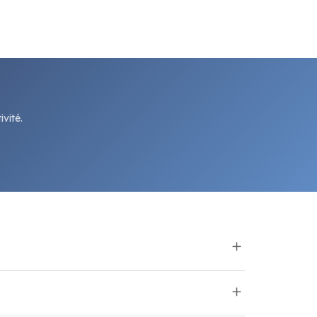
vité.