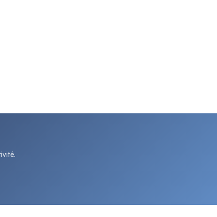
vité.