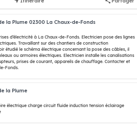
Itinéraire
Partager
té de la Plume 02300 La Chaux-de-Fonds
ises d’électricité à La Chaux-de-Fonds. Electricien pose des lignes
triques. Travaillant sur des chantiers de construction
 étudié le schéma électrique concernant la pose des câbles, il
eaux ou armoires électriques. Electricien installe les canalisations
rupteurs, prises de courant, appareils de chauffage. Contacter et
de-Fonds.
 de la Plume
re électrique charge circuit fluide induction tension éclairage
e