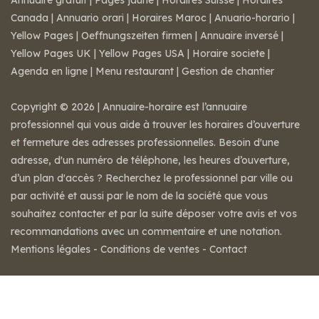
Annuaire gratuit
|
Pages jaune
|
Horaires Suisse
|
Horaires
Canada
|
Annuario orari
|
Horaires Maroc
|
Anuario-horario
|
Yellow Pages
|
Oeffnungszeiten firmen
|
Annuaire inversé
|
Yellow Pages UK
|
Yellow Pages USA
|
Horaire societe
|
Agenda en ligne
|
Menu restaurant
|
Gestion de chantier
Copyright © 2026 | Annuaire-horaire est l’annuaire
professionnel qui vous aide à trouver les horaires d’ouverture
et fermeture des adresses professionnelles. Besoin d'une
adresse, d'un numéro de téléphone, les heures d’ouverture,
d’un plan d'accès ? Recherchez le professionnel par ville ou
par activité et aussi par le nom de la société que vous
souhaitez contacter et par la suite déposer votre avis et vos
recommandations avec un commentaire et une notation.
Mentions légales
-
Conditions de ventes
-
Contact