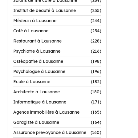
Salons de thé café à Lausanne
(269)
Institut de beauté à Lausanne
(255)
Médecin à Lausanne
(244)
Café à Lausanne
(234)
Restaurant à Lausanne
(228)
Psychiatre à Lausanne
(216)
Ostéopathe à Lausanne
(198)
Psychologue à Lausanne
(196)
Ecole à Lausanne
(182)
Architecte à Lausanne
(180)
Informatique à Lausanne
(171)
Agence immobilière à Lausanne
(165)
Garagiste à Lausanne
(164)
Assurance prevoyance à Lausanne
(160)