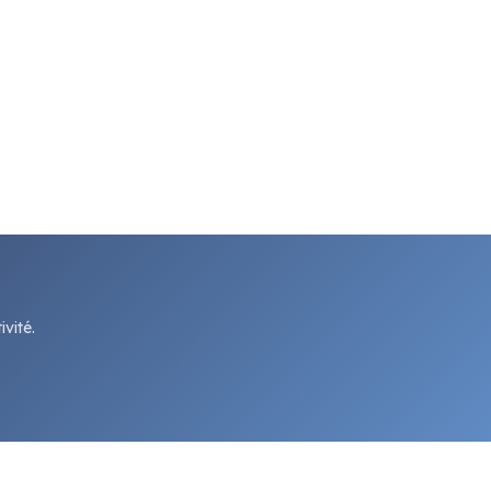
vité.