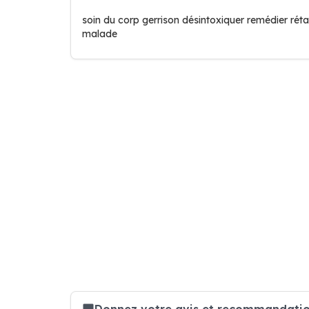
soin du corp gerrison désintoxiquer remédier rétab
malade
Donnez votre avis et recommandation