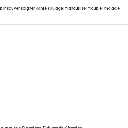
lir sauver soigner santé soulager tranquilliser troubler maladie
 sur sur Dentiste Edwards Charles