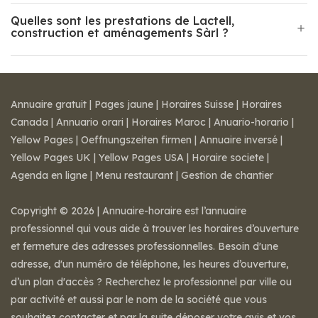
Quelles sont les prestations de Lactell,
construction et aménagements Sàrl ?
Annuaire gratuit
|
Pages jaune
|
Horaires Suisse
|
Horaires
Canada
|
Annuario orari
|
Horaires Maroc
|
Anuario-horario
|
Yellow Pages
|
Oeffnungszeiten firmen
|
Annuaire inversé
|
Yellow Pages UK
|
Yellow Pages USA
|
Horaire societe
|
Agenda en ligne
|
Menu restaurant
|
Gestion de chantier
Copyright © 2026 | Annuaire-horaire est l’annuaire
professionnel qui vous aide à trouver les horaires d’ouverture
et fermeture des adresses professionnelles. Besoin d'une
adresse, d'un numéro de téléphone, les heures d’ouverture,
d’un plan d'accès ? Recherchez le professionnel par ville ou
par activité et aussi par le nom de la société que vous
souhaitez contacter et par la suite déposer votre avis et vos