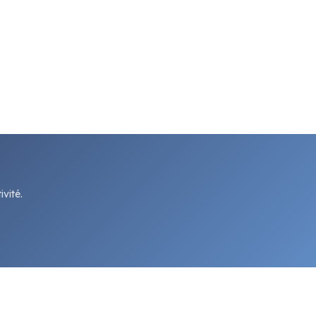
vité.