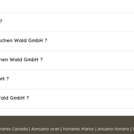
?
irschen Wald GmbH ?
chen Wald GmbH ?
bH ?
 Wald GmbH ?
raires Canada
|
Annuario orari
|
Horaires Maroc
|
Anuario-horario
|