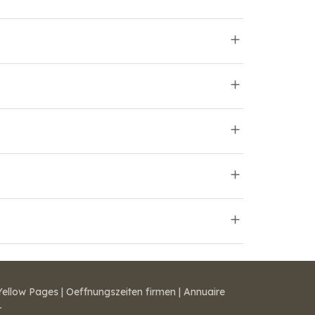
Yellow Pages
|
Oeffnungszeiten firmen
|
Annuaire
r