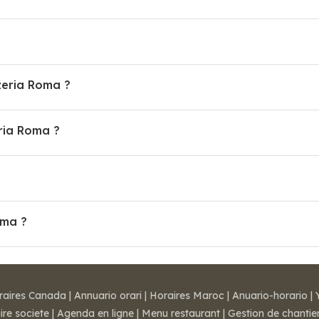
zzeria Roma ?
ria Roma ?
oma ?
raires Canada
|
Annuario orari
|
Horaires Maroc
|
Anuario-horario
|
ire societe
|
Agenda en ligne
|
Menu restaurant
|
Gestion de chantie