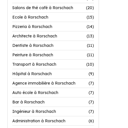
Salons de thé café à Rorschach
(20)
Ecole à Rorschach
(15)
Pizzeria à Rorschach
(14)
Architecte à Rorschach
(13)
Dentiste à Rorschach
(11)
Peinture à Rorschach
(11)
Transport à Rorschach
(10)
Hôpital à Rorschach
(9)
Agence immobilière à Rorschach
(7)
Auto école à Rorschach
(7)
Bar à Rorschach
(7)
Ingénieur à Rorschach
(7)
Administration à Rorschach
(6)