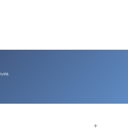
vité.