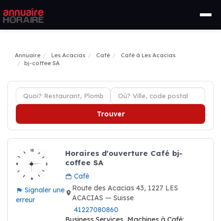
Annuaire
Les Acacias
Café
Café à Les Acacias
bj-coffee SA
Trouver
Horaires d'ouverture Café bj-
coffee SA
Café
Route des Acacias 43, 1227 LES
Signaler une
ACACIAS — Suisse
erreur
41227080860
Business Services, Machines à Café: