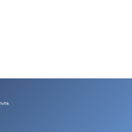
vité.