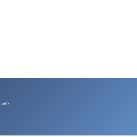
vité.