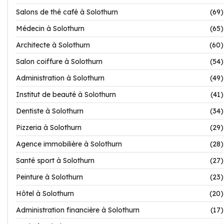
Salons de thé café à Solothurn
(69)
Médecin à Solothurn
(65)
Architecte à Solothurn
(60)
Salon coiffure à Solothurn
(54)
Administration à Solothurn
(49)
Institut de beauté à Solothurn
(41)
Dentiste à Solothurn
(34)
Pizzeria à Solothurn
(29)
Agence immobilière à Solothurn
(28)
Santé sport à Solothurn
(27)
Peinture à Solothurn
(23)
Hôtel à Solothurn
(20)
Administration financière à Solothurn
(17)