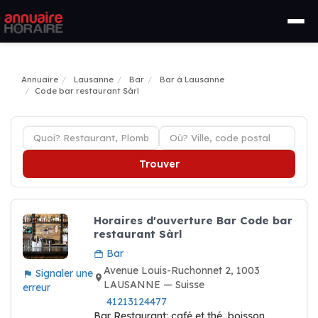
Annuaire
Lausanne
Bar
Bar à Lausanne
Code bar restaurant Sàrl
Trouver
Horaires d'ouverture Bar Code bar
restaurant Sàrl
Bar
Avenue Louis-Ruchonnet 2, 1003
Signaler une
LAUSANNE — Suisse
erreur
41213124477
Bar Restaurant: café et thé, boisson