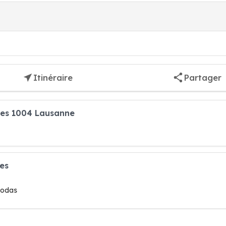
Itinéraire
Partager
ères 1004 Lausanne
res
 sodas