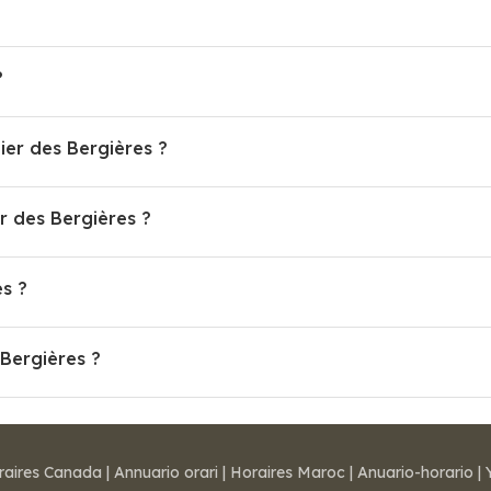
?
lier des Bergières ?
 des Bergières ?
es ?
 Bergières ?
raires Canada
|
Annuario orari
|
Horaires Maroc
|
Anuario-horario
|