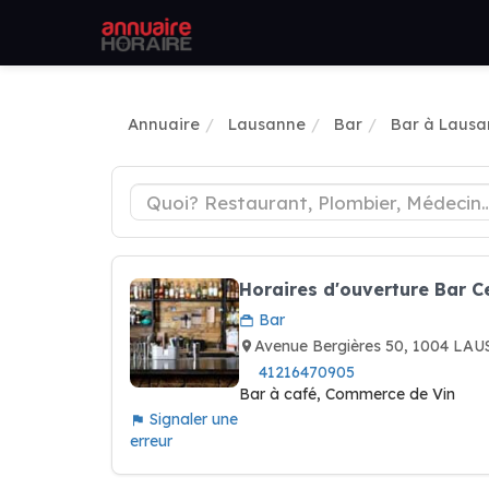
Annuaire
Lausanne
Bar
Bar à Laus
Horaires d'ouverture Bar Ce
Bar
Avenue Bergières 50, 1004 LA
41216470905
Bar à café, Commerce de Vin
Signaler une
erreur