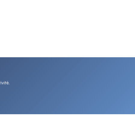
vité.