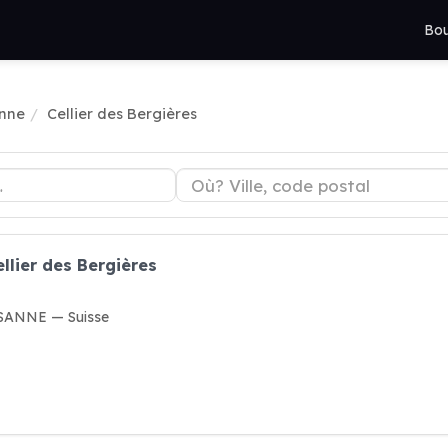
Bou
anne
Cellier des Bergières
llier des Bergières
USANNE — Suisse