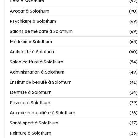
Café à Solothurn
(97)
Avocat à Solothurn
(90)
Psychiatre à Solothurn
(69)
Salons de thé café à Solothurn
(69)
Médecin à Solothurn
(65)
Architecte à Solothurn
(60)
Salon coiffure à Solothurn
(54)
Administration à Solothurn
(49)
Institut de beauté à Solothurn
(41)
Dentiste à Solothurn
(34)
Pizzeria à Solothurn
(29)
Agence immobilière à Solothurn
(28)
Santé sport à Solothurn
(27)
Peinture à Solothurn
(23)