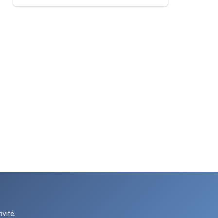
vité.