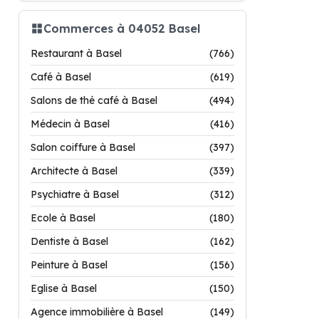
Commerces à 04052 Basel
Restaurant à Basel
(766)
Café à Basel
(619)
Salons de thé café à Basel
(494)
Médecin à Basel
(416)
Salon coiffure à Basel
(397)
Architecte à Basel
(339)
Psychiatre à Basel
(312)
Ecole à Basel
(180)
Dentiste à Basel
(162)
Peinture à Basel
(156)
Eglise à Basel
(150)
Agence immobilière à Basel
(149)