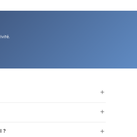
vité.
l ?