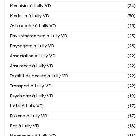
Menuisier à Lully VD
(34)
Médecin à Lully VD
(30)
Ostéopathe à Lully VD
(25)
Physiothérapeute à Lully VD
(25)
Paysagiste à Lully VD
(23)
Association à Lully VD
(22)
Assurance à Lully VD
(22)
Institut de beauté à Lully VD
(22)
Transport à Lully VD
(22)
Psychiatre à Lully VD
(19)
Hôtel à Lully VD
(17)
Pizzeria à Lully VD
(17)
Bar à Lully VD
(16)