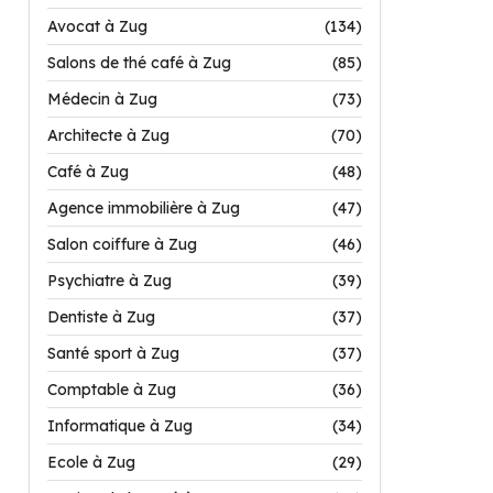
Avocat à Zug
(134)
Salons de thé café à Zug
(85)
Médecin à Zug
(73)
Architecte à Zug
(70)
Café à Zug
(48)
Agence immobilière à Zug
(47)
Salon coiffure à Zug
(46)
Psychiatre à Zug
(39)
Dentiste à Zug
(37)
Santé sport à Zug
(37)
Comptable à Zug
(36)
Informatique à Zug
(34)
Ecole à Zug
(29)