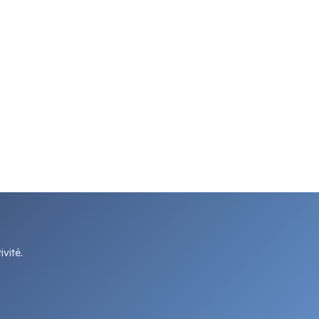
vité.