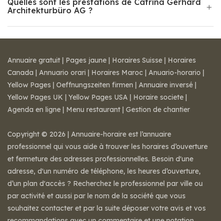
Quelles sont les prestations de Catrina Gerhard
Architekturbüro AG ?
Annuaire gratuit
|
Pages jaune
|
Horaires Suisse
|
Horaires
Canada
|
Annuario orari
|
Horaires Maroc
|
Anuario-horario
|
Yellow Pages
|
Oeffnungszeiten firmen
|
Annuaire inversé
|
Yellow Pages UK
|
Yellow Pages USA
|
Horaire societe
|
Agenda en ligne
|
Menu restaurant
|
Gestion de chantier
Copyright © 2026 | Annuaire-horaire est l’annuaire
professionnel qui vous aide à trouver les horaires d’ouverture
et fermeture des adresses professionnelles. Besoin d'une
adresse, d'un numéro de téléphone, les heures d’ouverture,
d’un plan d'accès ? Recherchez le professionnel par ville ou
par activité et aussi par le nom de la société que vous
souhaitez contacter et par la suite déposer votre avis et vos
recommandations avec un commentaire et une notation.