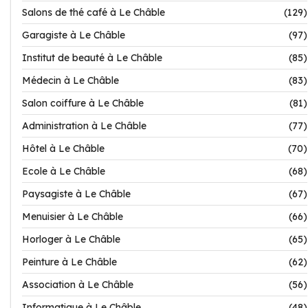
Salons de thé café à Le Châble
(129)
Garagiste à Le Châble
(97)
Institut de beauté à Le Châble
(85)
Médecin à Le Châble
(83)
Salon coiffure à Le Châble
(81)
Administration à Le Châble
(77)
Hôtel à Le Châble
(70)
Ecole à Le Châble
(68)
Paysagiste à Le Châble
(67)
Menuisier à Le Châble
(66)
Horloger à Le Châble
(65)
Peinture à Le Châble
(62)
Association à Le Châble
(56)
Informatique à Le Châble
(48)