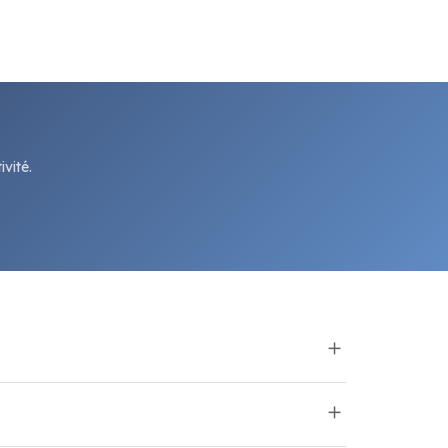
vité.