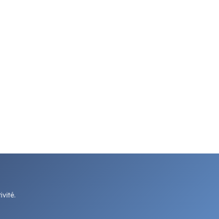
vité.