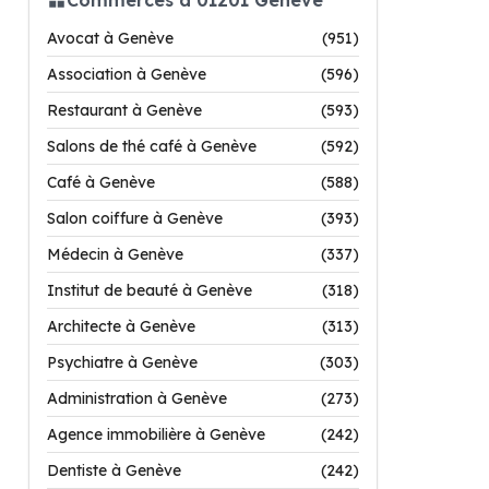
Avocat à Genève
(951)
Association à Genève
(596)
Restaurant à Genève
(593)
Salons de thé café à Genève
(592)
Café à Genève
(588)
Salon coiffure à Genève
(393)
Médecin à Genève
(337)
Institut de beauté à Genève
(318)
Architecte à Genève
(313)
Psychiatre à Genève
(303)
Administration à Genève
(273)
Agence immobilière à Genève
(242)
Dentiste à Genève
(242)