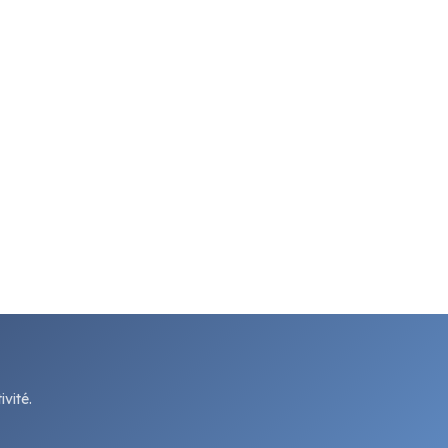
vité.