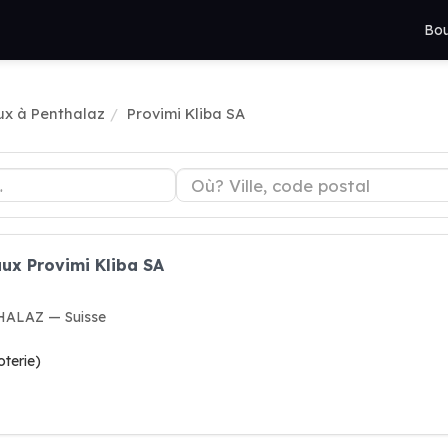
Bou
x à Penthalaz
Provimi Kliba SA
ux Provimi Kliba SA
THALAZ — Suisse
oterie)