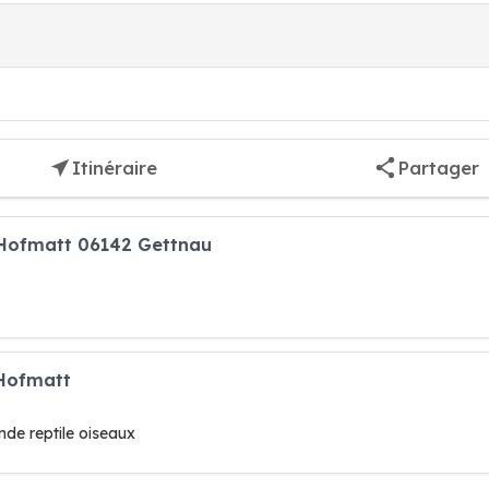
Itinéraire
Partager
 Hofmatt 06142 Gettnau
 Hofmatt
de reptile oiseaux