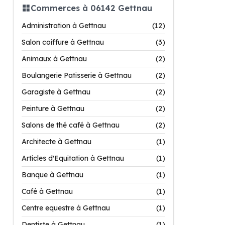
Commerces à 06142 Gettnau
Administration à Gettnau
(12)
Salon coiffure à Gettnau
(3)
Animaux à Gettnau
(2)
Boulangerie Patisserie à Gettnau
(2)
Garagiste à Gettnau
(2)
Peinture à Gettnau
(2)
Salons de thé café à Gettnau
(2)
Architecte à Gettnau
(1)
Articles d'Equitation à Gettnau
(1)
Banque à Gettnau
(1)
Café à Gettnau
(1)
Centre equestre à Gettnau
(1)
Dentiste à Gettnau
(1)