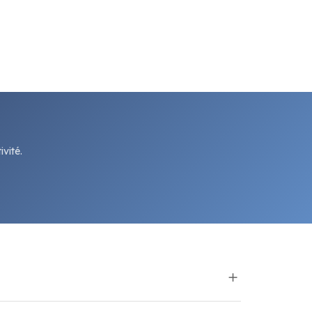
vité.