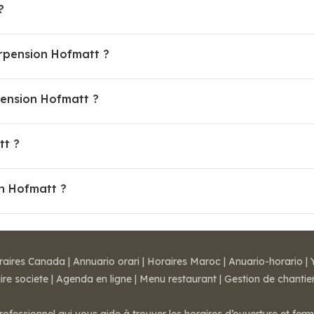
?
erpension Hofmatt ?
ension Hofmatt ?
tt ?
on Hofmatt ?
raires Canada
|
Annuario orari
|
Horaires Maroc
|
Anuario-horario
|
ire societe
|
Agenda en ligne
|
Menu restaurant
|
Gestion de chantie