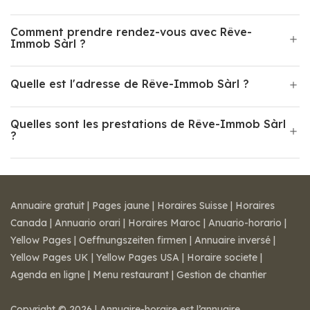
Comment prendre rendez-vous avec Rêve-
Immob Sàrl ?
Quelle est l'adresse de Rêve-Immob Sàrl ?
Quelles sont les prestations de Rêve-Immob Sàrl
?
Annuaire gratuit
|
Pages jaune
|
Horaires Suisse
|
Horaires
Canada
|
Annuario orari
|
Horaires Maroc
|
Anuario-horario
|
Yellow Pages
|
Oeffnungszeiten firmen
|
Annuaire inversé
|
Yellow Pages UK
|
Yellow Pages USA
|
Horaire societe
|
Agenda en ligne
|
Menu restaurant
|
Gestion de chantier
Copyright © 2026 | Annuaire-horaire est l’annuaire