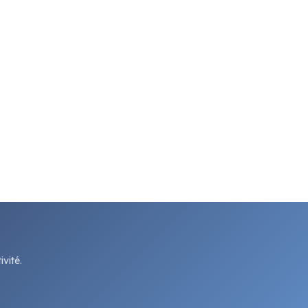
vité.