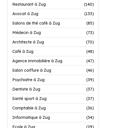
Restaurant à Zug
(140)
Avocat à Zug
(133)
Salons de thé café à Zug
(85)
Médecin à Zug
(73)
Architecte à Zug
(70)
Café à Zug
(48)
Agence immobilière à Zug
(47)
Salon coiffure à Zug
(46)
Psychiatre à Zug
(39)
Dentiste à Zug
(37)
Santé sport à Zug
(37)
Comptable à Zug
(36)
Informatique à Zug
(34)
Ecole à Zug
(29)