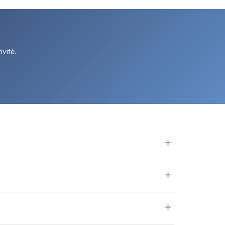
vité.