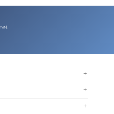
vité.