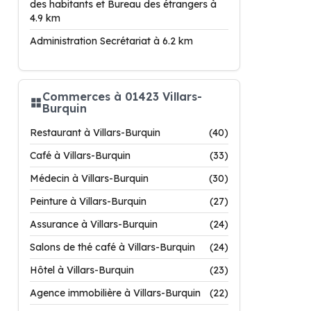
des habitants et Bureau des étrangers à
4.9 km
Administration Secrétariat à 6.2 km
Commerces à 01423 Villars-
Burquin
Restaurant à Villars-Burquin
(40)
Café à Villars-Burquin
(33)
Médecin à Villars-Burquin
(30)
Peinture à Villars-Burquin
(27)
Assurance à Villars-Burquin
(24)
Salons de thé café à Villars-Burquin
(24)
Hôtel à Villars-Burquin
(23)
Agence immobilière à Villars-Burquin
(22)