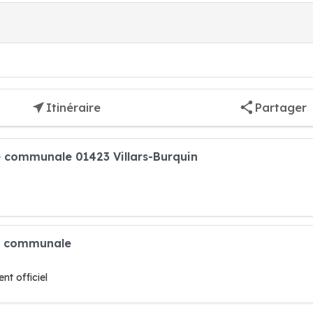
Itinéraire
Partager
e communale 01423 Villars-Burquin
se communale
t officiel