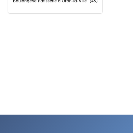
Boulangerie Patisserie à Oron-la-Ville
(46)