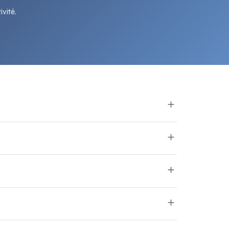
vité.