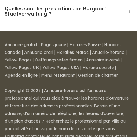
Quelles sont les prestations de Burgdorf
Stadtverwaltung ?
Annuaire gratuit
|
Pages jaune
|
Horaires Suisse
|
Horaires
Canada
|
Annuario orari
|
Horaires Maroc
|
Anuario-horario
|
Yellow Pages
|
Oeffnungszeiten firmen
|
Annuaire inversé
|
Yellow Pages UK
|
Yellow Pages USA
|
Horaire societe
|
Agenda en ligne
|
Menu restaurant
|
Gestion de chantier
Copyright © 2026 | Annuaire-horaire est l’annuaire
professionnel qui vous aide à trouver les horaires d’ouverture
et fermeture des adresses professionnelles. Besoin d'une
adresse, d'un numéro de téléphone, les heures d’ouverture,
d’un plan d'accès ? Recherchez le professionnel par ville ou
par activité et aussi par le nom de la société que vous
souhaitez contacter et par la suite déposer votre avis et vos