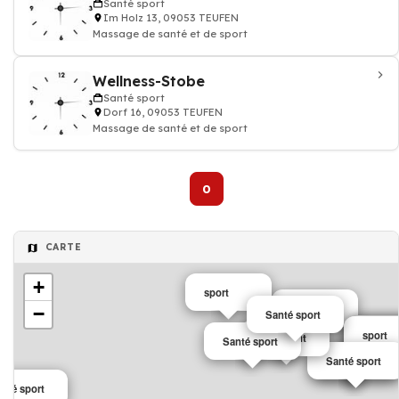
Santé sport
Im Holz 13, 09053 TEUFEN
Massage de santé et de sport
Wellness-Stobe
Santé sport
Dorf 16, 09053 TEUFEN
Massage de santé et de sport
0
CARTE
+
sport
sport
−
Santé sport
sport
sport
sport
Vêtement
Santé sport
Santé sport
Ecole
nté sport