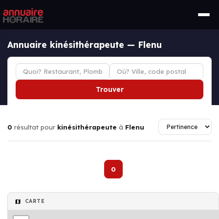
Annuaire kinésithérapeute — Flenu
Trouver
0
résultat pour
kinésithérapeute
à
Flenu
0
CARTE