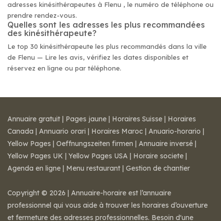
adresses kinésithérapeutes à Flenu , le numéro de téléphone ou
prendre rendez-vous.
Quelles sont les adresses les plus recommandées
des kinésithérapeute?
Le top 30 kinésithérapeute les plus recommandés dans la ville
de Flenu — Lire les avis, vérifiez les dates disponibles et
réservez en ligne ou par téléphone.
Annuaire gratuit
|
Pages jaune
|
Horaires Suisse
|
Horaires
Canada
|
Annuario orari
|
Horaires Maroc
|
Anuario-horario
|
Yellow Pages
|
Oeffnungszeiten firmen
|
Annuaire inversé
|
Yellow Pages UK
|
Yellow Pages USA
|
Horaire societe
|
Agenda en ligne
|
Menu restaurant
|
Gestion de chantier
Copyright © 2026 | Annuaire-horaire est l’annuaire
professionnel qui vous aide à trouver les horaires d’ouverture
et fermeture des adresses professionnelles. Besoin d'une