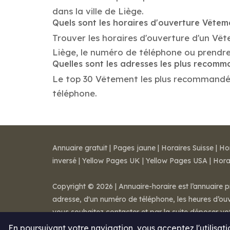
dans la ville de Liège.
Quels sont les horaires d'ouverture Vêtem
Trouver les horaires d'ouverture d'un Vê
Liège, le numéro de téléphone ou prendr
Quelles sont les adresses les plus recom
Le top 30 Vêtement les plus recommandés da
téléphone.
Annuaire gratuit
|
Pages jaune
|
Horaires Suisse
|
Ho
inversé
|
Yellow Pages UK
|
Yellow Pages USA
|
Hora
Copyright © 2026 | Annuaire-horaire est l’annuaire p
adresse, d'un numéro de téléphone, les heures d’ouve
vous souhaitez contacter et par la suite déposer v
Mentions légales
-
Conditions de ventes
-
Contact
En poursuivant votre navigation, vous acceptez l'utilisat