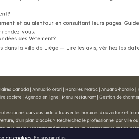
ent?
tement et au alentour en consultant leurs pages. Guid
e rendez-vous.
mandées des Vêtement?
ns la ville de Liège — Lire les avis, vérifiez les date
raires Canada
|
Annuario orari
|
Horaires Maroc
|
Anuario-horario
|
ire societe
|
Agenda en ligne
|
Menu restaurant
|
Gestion de chantie
rofessionnel qui vous aide à trouver les horaires d’ouverture et fer
rture, d’un plan d'accès ? Recherchez le professionnel par ville ou 
otre avis et vos recommandations avec un commentaire et une nota
ion de cookies.
En savoir plus