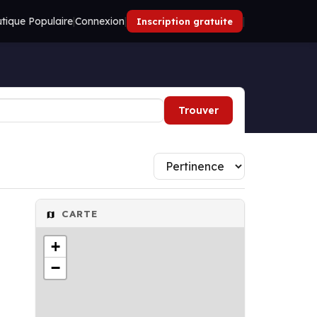
tique Populaire
|
Connexion
|
|
Inscription gratuite
Trouver
CARTE
+
−