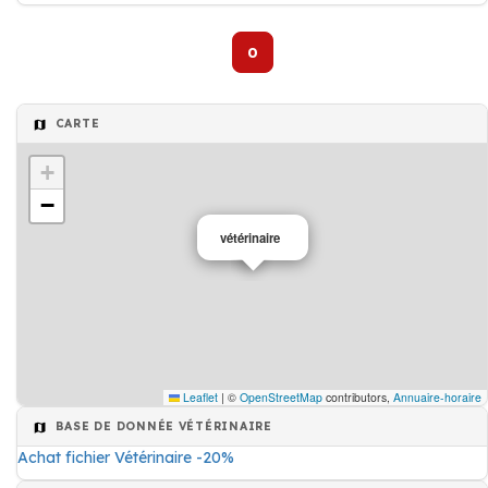
0
CARTE
+
−
vétérinaire
Leaflet
|
©
OpenStreetMap
contributors,
Annuaire-horaire
BASE DE DONNÉE VÉTÉRINAIRE
Achat fichier Vétérinaire -20%