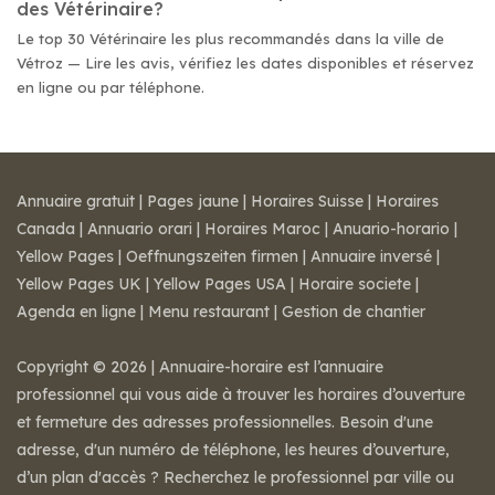
des Vétérinaire?
Le top 30 Vétérinaire les plus recommandés dans la ville de
Vétroz — Lire les avis, vérifiez les dates disponibles et réservez
en ligne ou par téléphone.
Annuaire gratuit
|
Pages jaune
|
Horaires Suisse
|
Horaires
Canada
|
Annuario orari
|
Horaires Maroc
|
Anuario-horario
|
Yellow Pages
|
Oeffnungszeiten firmen
|
Annuaire inversé
|
Yellow Pages UK
|
Yellow Pages USA
|
Horaire societe
|
Agenda en ligne
|
Menu restaurant
|
Gestion de chantier
Copyright © 2026 | Annuaire-horaire est l’annuaire
professionnel qui vous aide à trouver les horaires d’ouverture
et fermeture des adresses professionnelles. Besoin d'une
adresse, d'un numéro de téléphone, les heures d’ouverture,
d’un plan d'accès ? Recherchez le professionnel par ville ou